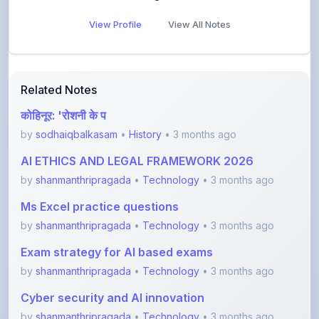
Related Notes
कोहिनूर: 'रोशनी के प
by
sodhaiqbalkasam
•
History
• 3 months ago
AI ETHICS AND LEGAL FRAMEWORK 2026
by
shanmanthripragada
•
Technology
• 3 months ago
Ms Excel practice questions
by
shanmanthripragada
•
Technology
• 3 months ago
Exam strategy for AI based exams
by
shanmanthripragada
•
Technology
• 3 months ago
Cyber security and AI innovation
by
shanmanthripragada
•
Technology
• 3 months ago
CFO guide 2026 by Deloitte