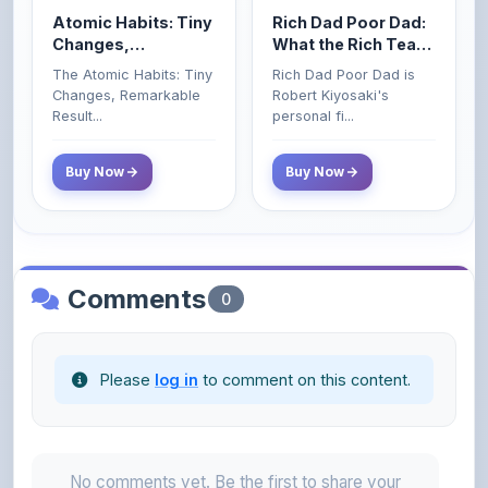
Remarkable Results
Their Kids About
The Atomic Habits: Tiny
Rich Dad Poor Dad is
Money That the
Changes, Remarkable
Robert Kiyosaki's
Poor and Middle
Result...
personal fi...
Class Do Not!
Buy Now
Buy Now
Comments
0
Please
log in
to comment on this content.
No comments yet. Be the first to share your
thoughts!