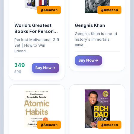
World’s Greatest
Genghis Khan
Books For Personal
Genghis Khan is one of
Growth & Wealth
history's immortals,
Perfect Motivational Gift
(Set of 4 Books)
alive ...
Set | How to Win
Friend...
Buy Now
349
Buy Now
599
Amazon
Amazon
Atomic Habits: Tiny
Rich Dad Poor Dad:
Changes,
What the Rich Teach