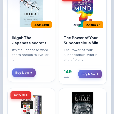
Amazon
Amazon
Ikigai: The
The Power of Your
Japanese secret to
Subconscious Mind:
a long and happy
Original Edition |
It's the Japanese word
The Power of Your
life
Premium Paperback
for 'a reason to live' or
Subconscious Mind is
'...
one of the ...
149
Buy Now
Buy Now
275
42% OFF
Amazon
Amazon